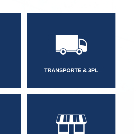
Territory Manager
sis
Gerente de Ventas
Country Manager
Director de RH
TRANSPORTE & 3PL
Gerente de Ventas
Gerente de Recursos Humanos
Gerente de Categoría
Customer Service Manager