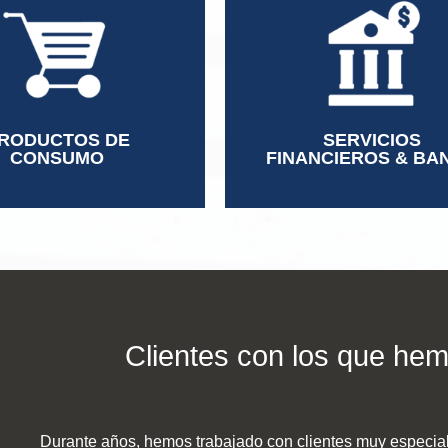
tor de Operaciones
Ejecutivo Comercial
tor Comercial
Gerente Comercial
te de Ventas
Gerente de Leasing
mation Security Specialist
Contralor
de Punto de Venta
Director Regional
RODUCTOS DE
SERVICIOS
ce Director LATAM
CONSUMO
FINANCIEROS & BA
Clientes con los que he
Durante años, hemos trabajado con clientes muy especi