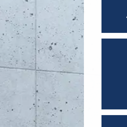
Geren
Direc
Direc
Coun
Techn
Techn
Comme
Geren
Gere
Geren