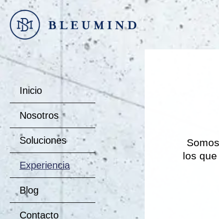
Ir
al
contenido
Inicio
Nosotros
Soluciones
Somos 
los que 
Experiencia
Blog
Contacto