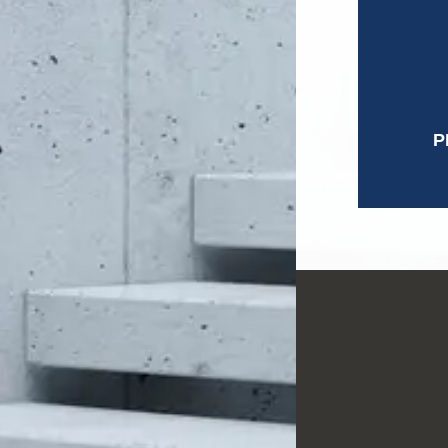
Direc
Direc
Geren
Infor
Jefe 
P
Finan