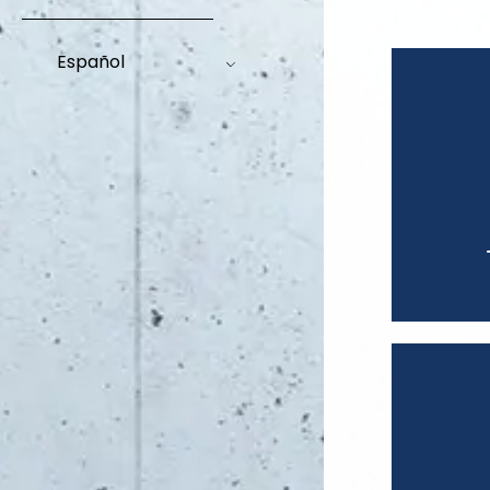
Español
Mobil
Data 
Full 
Geren
Geren
Geren
Consulto
Direc
Geren
Geren
Geren