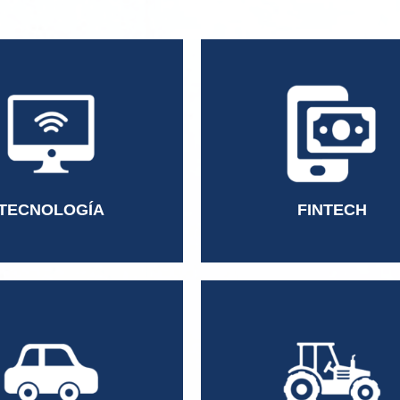
Director de Marketing
e Engineer
Gerente de Crédito
Engineer
Specialist
Stack Senior Developer
Information and Risk Analy
te de Marketing
Collection Manager
te de Proyectos
Managing Director
te General
Director RH
ría
TECNOLOGÍA
FINTECH
Director Comercial
tor Senior de Servicios de
CFO
Gerente de Tesorería
te de Servicio
AP/AR Manager
te de Marketing
Director de Ventas
te de Finanzas
Contador