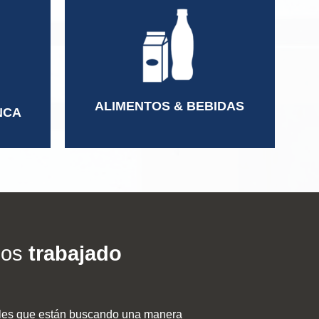
Regulatory Affairs Manager
Manager
Competitive Intelligence
Gerente de Logística
Gerente de Transporte
Gerente General
ALIMENTOS & BEBIDAS
NCA
mos
trabajado
ales que están buscando una manera