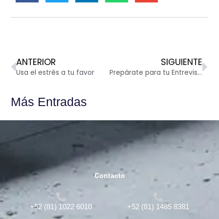
Ant
Si
ANTERIOR
SIGUIENTE
Usa el estrés a tu favor
Prepárate para tu Entrevista de Trabajo
Más Entradas
Contacto
+52 (81) 1022 6010
+52 (81) 1485 8381