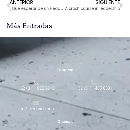
Ant
Si
ANTERIOR
SIGUIENTE
¿Qué esperar de un Headhunter?
A crash course in leadership
Más Entradas
Contacto
+52 (81) 1022 6010
+52 (81) 1485 8381
info@bleumind.com
Oficinas